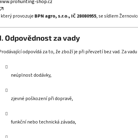
www.prohunting-shop.cz
, který provozuje
BPN agro, s.r.o., IČ 28080955
, se sídlem Žernovic
1. Odpovědnost za vady
Prodávající odpovídá za to, že zboží je při převzetí bez vad. Za vad
neúplnost dodávky,
zjevné poškození při dopravě,
funkční nebo technická závada,