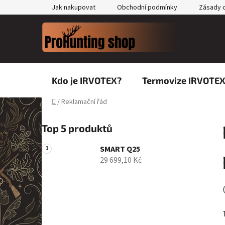
Přejít
Jak nakupovat
Obchodní podmínky
Zásady o
na
obsah
Kdo je IRVOTEX?
Termovize IRVOTE
Domů
/
Reklamační řád
P
Top 5 produktů
o
s
SMART Q25
t
29 699,10 Kč
r
a
n
n
í