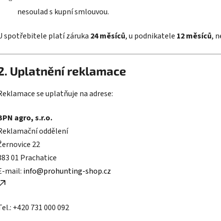
nesoulad s kupní smlouvou.
U spotřebitele platí záruka
24 měsíců
, u podnikatele
12 měsíců
, n
2. Uplatnění reklamace
Reklamace se uplatňuje na adrese:
BPN agro, s.r.o.
Reklamační oddělení
Žernovice 22
383 01 Prachatice
E-mail:
info@prohunting-shop.cz
Tel.: +420 731 000 092