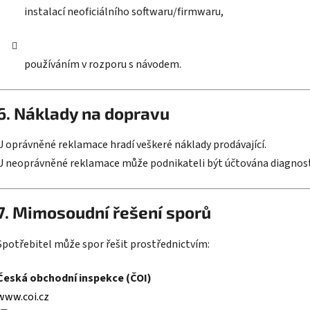
instalací neoficiálního softwaru/firmwaru,
používáním v rozporu s návodem.
6. Náklady na dopravu
U oprávněné reklamace hradí veškeré náklady prodávající.
U neoprávněné reklamace může podnikateli být účtována diagnosti
7. Mimosoudní řešení sporů
Spotřebitel může spor řešit prostřednictvím:
Česká obchodní inspekce (ČOI)
www.coi.cz